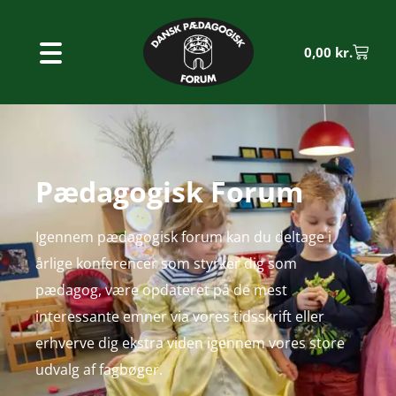
0,00
kr.
Pædagogisk Forum
Igennem pædagogisk forum kan du deltage i
årlige konferencer som styrker dig som
pædagog, være opdateret på de mest
interessante emner via vores tidsskrift eller
erhverve dig ekstra viden igennem vores store
udvalg af fagbøger.