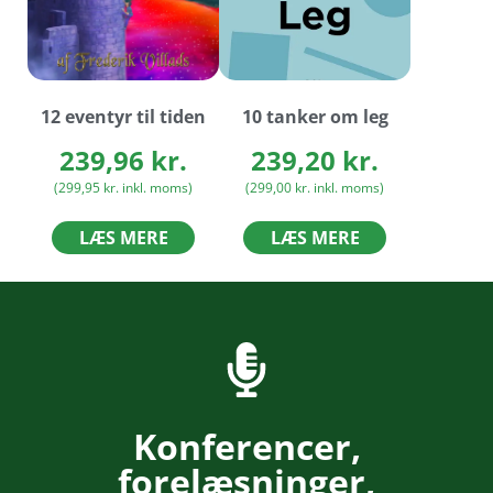
12 eventyr til tiden
10 tanker om leg
239,96
kr.
239,20
kr.
(
299,95
kr.
inkl. moms)
(
299,00
kr.
inkl. moms)
LÆS MERE
LÆS MERE
Konferencer,
forelæsninger,