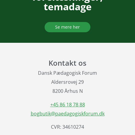
temadage
Se mere her
Kontakt os
Dansk Pædagogisk Forum
Aldersrovej 29
8200 Århus N
+45 86 18 78 88
bogbutik@paedagogiskforum.dk
CVR: 34610274