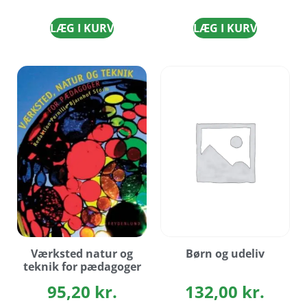
LÆG I KURV
LÆG I KURV
Værksted natur og
Børn og udeliv
teknik for pædagoger
95,20
kr.
132,00
kr.