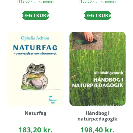
119,00
kr.
165,00
kr.
(
inkl. moms)
(
inkl. moms)
LÆG I KURV
LÆG I KURV
Naturfag
Håndbog i
naturpædagogik
183,20
kr.
198,40
kr.