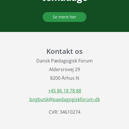
Se mere her
Kontakt os
Dansk Pædagogisk Forum
Aldersrovej 29
8200 Århus N
+45 86 18 78 88
bogbutik@paedagogiskforum.dk
CVR: 34610274