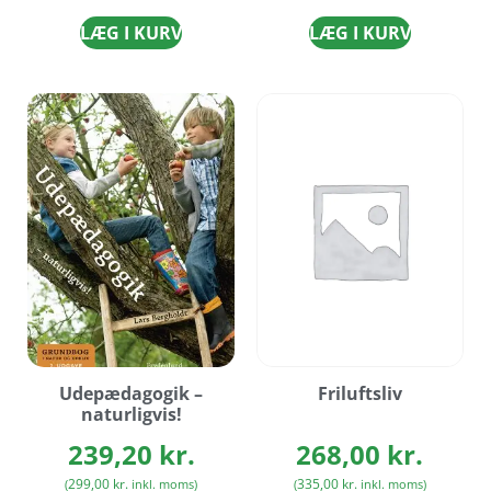
LÆG I KURV
LÆG I KURV
Udepædagogik –
Friluftsliv
naturligvis!
239,20
kr.
268,00
kr.
299,00
kr.
335,00
kr.
(
inkl. moms)
(
inkl. moms)