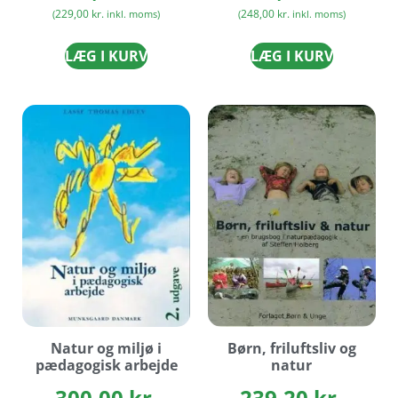
229,00
kr.
248,00
kr.
(
inkl. moms)
(
inkl. moms)
LÆG I KURV
LÆG I KURV
Natur og miljø i
Børn, friluftsliv og
pædagogisk arbejde
natur
300,00
kr.
239,20
kr.