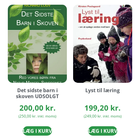
Det sidste barn i
Lyst til læring
skoven UDSOLGT
200,00
kr.
199,20
kr.
250,00
kr.
249,00
kr.
(
inkl. moms)
(
inkl. moms)
LÆG I KURV
LÆG I KURV