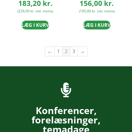
183,20
kr.
156,00
kr.
229,00
kr.
195,00
kr.
(
inkl. moms)
(
inkl. moms)
LÆG I KURV
LÆG I KURV
←
1
2
3
→
Konferencer,
forelæsninger,
temadage