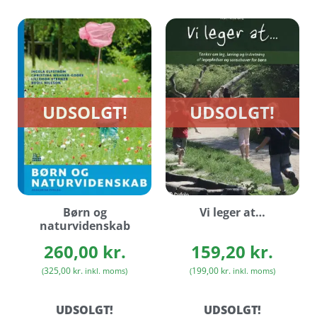
UDSOLGT!
UDSOLGT!
Børn og
Vi leger at…
naturvidenskab
260,00
kr.
159,20
kr.
325,00
kr.
199,00
kr.
(
inkl. moms)
(
inkl. moms)
UDSOLGT!
UDSOLGT!