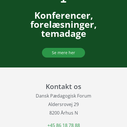
Konferencer,
forelæsninger,
temadage
Se mere her
Kontakt os
Dansk Pædagogisk Forum
Aldersrovej 29
8200 Århus N
+45 86 18 78 88