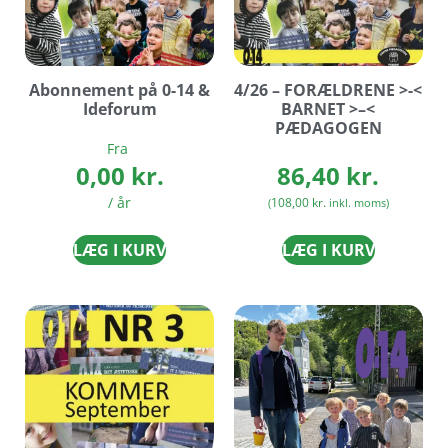
Abonnement på 0-14 &
4/26 – FORÆLDRENE >-<
Ideforum
BARNET >–<
PÆDAGOGEN
Fra
0,00
kr.
86,40
kr.
/ år
108,00
kr.
(
inkl. moms)
LÆG I KURV
LÆG I KURV