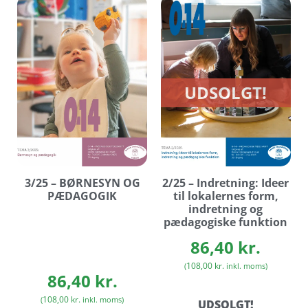
UDSOLGT!
3/25 – BØRNESYN OG
2/25 – Indretning: Ideer
PÆDAGOGIK
til lokalernes form,
indretning og
pædagogiske funktion
86,40
kr.
108,00
kr.
(
inkl. moms)
86,40
kr.
108,00
kr.
(
inkl. moms)
UDSOLGT!