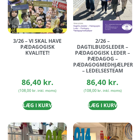
3/26 – VI SKAL HAVE
2/26 –
PÆDAGOGISK
DAGTILBUDSLEDER –
KVALITET!
PÆDAGOGISK LEDER –
PÆDAGOG –
PÆDAGOGMEDHJÆLPER
– LEDELSESTEAM
86,40
kr.
86,40
kr.
108,00
kr.
108,00
kr.
(
inkl. moms)
(
inkl. moms)
LÆG I KURV
LÆG I KURV