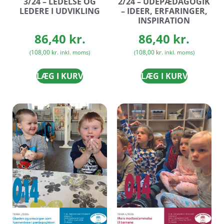
3/24 – LEDELSE OG
2/24 – UDEPÆDAGOGIK
LEDERE I UDVIKLING
– IDEER, ERFARINGER,
INSPIRATION
86,40
kr.
86,40
kr.
108,00
kr.
108,00
kr.
(
inkl. moms)
(
inkl. moms)
LÆG I KURV
LÆG I KURV