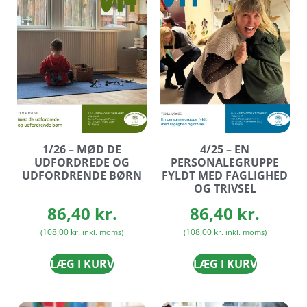
1/26 – MØD DE
4/25 – EN
UDFORDREDE OG
PERSONALEGRUPPE
UDFORDRENDE BØRN
FYLDT MED FAGLIGHED
OG TRIVSEL
86,40
kr.
86,40
kr.
108,00
kr.
108,00
kr.
(
inkl. moms)
(
inkl. moms)
LÆG I KURV
LÆG I KURV