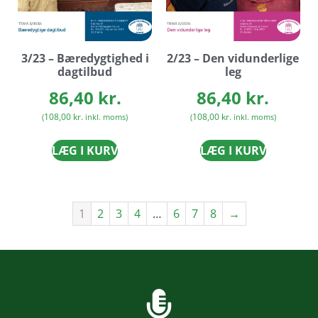
3/23 – Bæredygtighed i
2/23 – Den vidunderlige
dagtilbud
leg
86,40
kr.
86,40
kr.
108,00
kr.
108,00
kr.
(
inkl. moms)
(
inkl. moms)
LÆG I KURV
LÆG I KURV
1
2
3
4
…
6
7
8
→