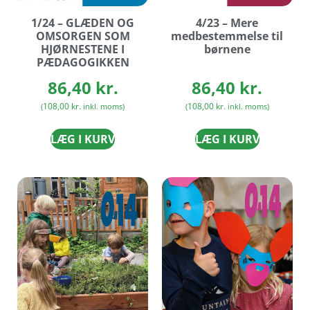
1/24 – GLÆDEN OG
4/23 – Mere
OMSORGEN SOM
medbestemmelse til
HJØRNESTENE I
børnene
PÆDAGOGIKKEN
86,40
kr.
86,40
kr.
108,00
kr.
108,00
kr.
(
inkl. moms)
(
inkl. moms)
LÆG I KURV
LÆG I KURV