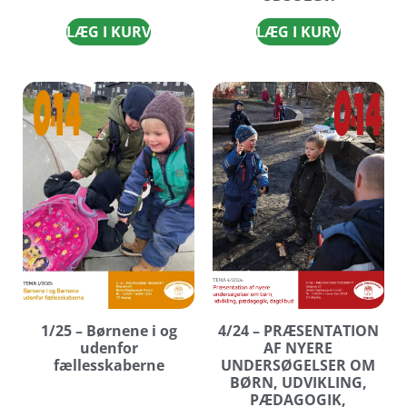
LÆG I KURV
LÆG I KURV
1/25 – Børnene i og
4/24 – PRÆSENTATION
udenfor
AF NYERE
fællesskaberne
UNDERSØGELSER OM
BØRN, UDVIKLING,
PÆDAGOGIK,