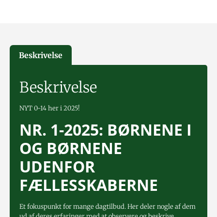
Beskrivelse
Beskrivelse
NYT 0-14 her i 2025!
NR. 1-2025: BØRNENE I
OG BØRNENE
UDENFOR
FÆLLESSKABERNE
Et fokuspunkt for mange dagtilbud. Her deler nogle af dem
ud af deres erfaringer med at observere og beskrive