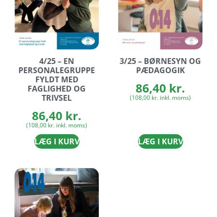
4/25 – EN
3/25 – BØRNESYN OG
PERSONALEGRUPPE
PÆDAGOGIK
FYLDT MED
86,40
kr.
FAGLIGHED OG
TRIVSEL
(
108,00
kr.
inkl. moms)
86,40
kr.
(
108,00
kr.
inkl. moms)
LÆG I KURV
LÆG I KURV