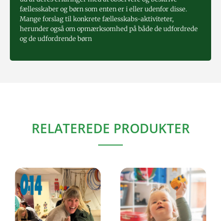
fællesskaber og børn som enten er i eller udenfor disse.
Mange forslag til konkrete fællesskabs-aktiviteter,
herunder også om opmærksomhed på både de udfordrede
og de udfordrende børn
RELATEREDE PRODUKTER