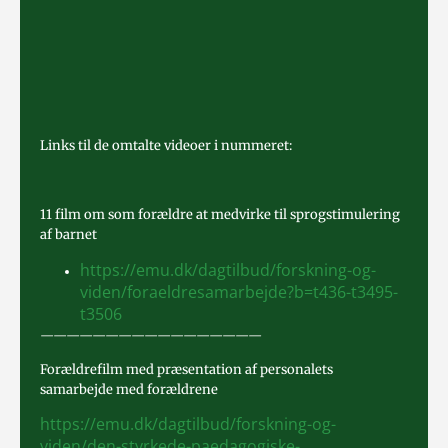
Links til de omtalte videoer i nummeret:
11 film om som forældre at medvirke til sprogstimulering
af barnet
https://emu.dk/dagtilbud/forskning-og-
viden/foraeldresamarbejde?b=t436-t3495-
t3506
—————————————————
Forældrefilm med præsentation af personalets
samarbejde med forældrene
https://emu.dk/dagtilbud/forskning-og-
viden/den-styrkede-paedagogiske-