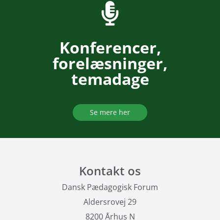
Konferencer,
forelæsninger,
temadage
Se mere her
Kontakt os
Dansk Pædagogisk Forum
Aldersrovej 29
8200 Århus N