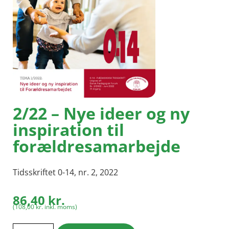
2/22 – Nye ideer og ny
inspiration til
forældresamarbejde
Tidsskriftet 0-14, nr. 2, 2022
86,40
kr.
(
108,00
kr.
inkl. moms)