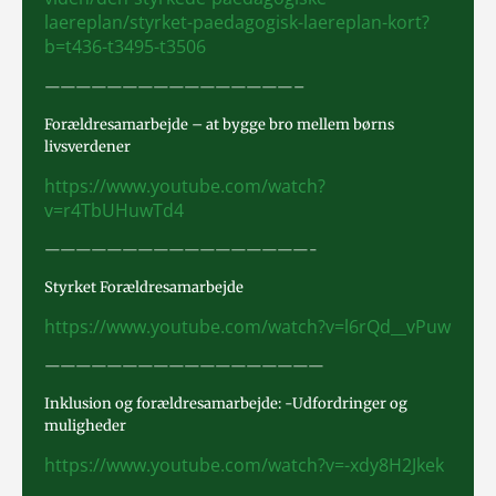
laereplan/styrket-paedagogisk-laereplan-kort?
b=t436-t3495-t3506
————————————————–
Forældresamarbejde – at bygge bro mellem børns
livsverdener
https://www.youtube.com/watch?
v=r4TbUHuwTd4
—————————————————-
Styrket Forældresamarbejde
https://www.youtube.com/watch?v=l6rQd__vPuw
——————————————————
Inklusion og forældresamarbejde: -Udfordringer og
muligheder
https://www.youtube.com/watch?v=-xdy8H2Jkek