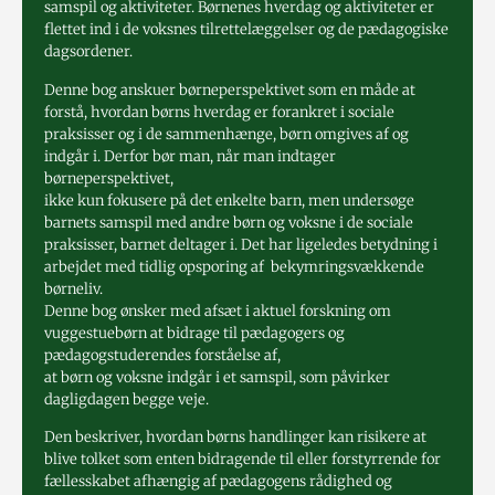
samspil og aktiviteter. Børnenes hverdag og aktiviteter er
flettet ind i de voksnes tilrettelæggelser og de pædagogiske
dagsordener.
Denne bog anskuer børneperspektivet som en måde at
forstå, hvordan børns hverdag er forankret i sociale
praksisser og i de sammenhænge, børn omgives af og
indgår i. Derfor bør man, når man indtager
børneperspektivet,
ikke kun fokusere på det enkelte barn, men undersøge
barnets samspil med andre børn og voksne i de sociale
praksisser, barnet deltager i. Det har ligeledes betydning i
arbejdet med tidlig opsporing af bekymringsvækkende
børneliv.
Denne bog ønsker med afsæt i aktuel forskning om
vuggestuebørn at bidrage til pædagogers og
pædagogstuderendes forståelse af,
at børn og voksne indgår i et samspil, som påvirker
dagligdagen begge veje.
Den beskriver, hvordan børns handlinger kan risikere at
blive tolket som enten bidragende til eller forstyrrende for
fællesskabet afhængig af pædagogens rådighed og