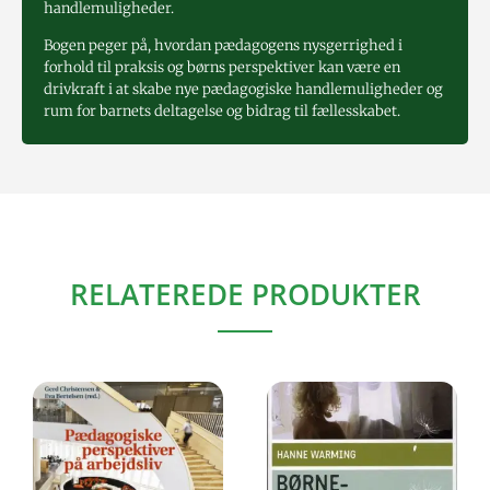
handlemuligheder.
Bogen peger på, hvordan pædagogens nysgerrighed i
forhold til praksis og børns perspektiver kan være en
drivkraft i at skabe nye pædagogiske handlemuligheder og
rum for barnets deltagelse og bidrag til fællesskabet.
RELATEREDE PRODUKTER