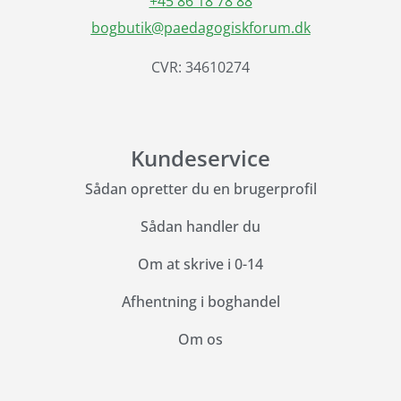
+45 86 18 78 88
bogbutik@paedagogiskforum.dk
CVR: 34610274
Kundeservice
Sådan opretter du en brugerprofil
Sådan handler du
Om at skrive i 0-14
Afhentning i boghandel
Om os