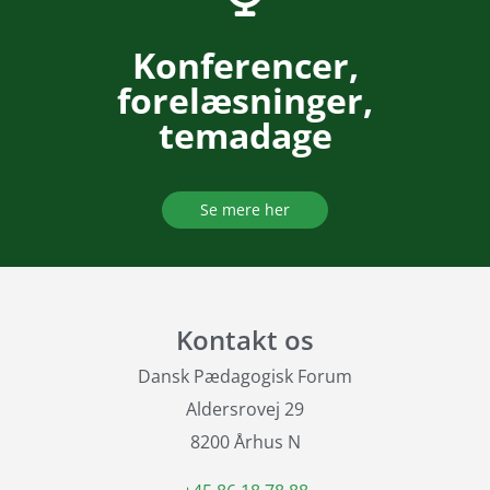
Konferencer,
forelæsninger,
temadage
Se mere her
Kontakt os
Dansk Pædagogisk Forum
Aldersrovej 29
8200 Århus N