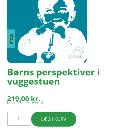
Børns perspektiver i
vuggestuen
219,00
kr.
(
273,75
kr.
inkl. moms)
LÆG I KURV