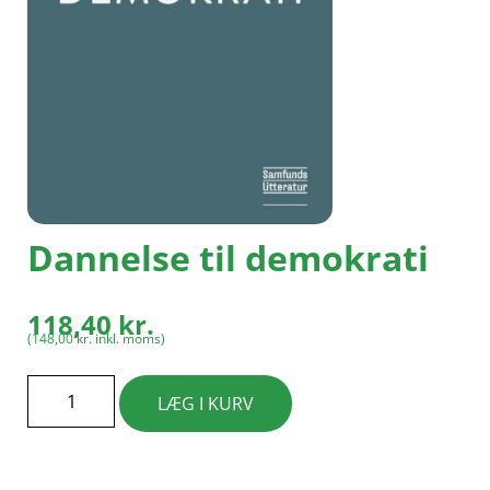
Dannelse til demokrati
118,40
kr.
(
148,00
kr.
inkl. moms)
LÆG I KURV