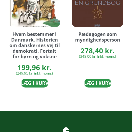
Hvem bestemmer i
Pædagogen som
Danmark. Historien
myndighedsperson
om danskernes vej til
278,40
kr.
demokrati. Fortalt
for børn og voksne
(
348,00
kr.
inkl. moms)
199,96
kr.
(
249,95
kr.
inkl. moms)
LÆG I KURV
LÆG I KURV