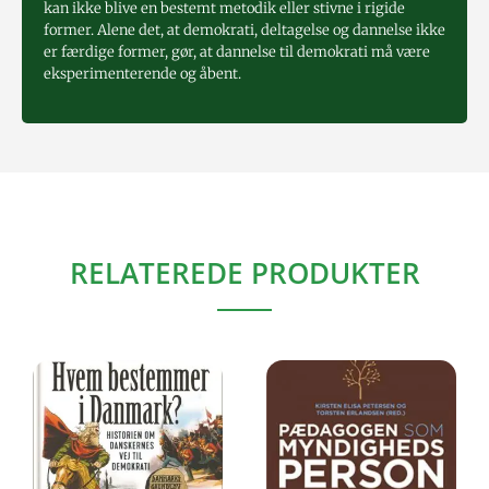
kan ikke blive en bestemt metodik eller stivne i rigide
former. Alene det, at demokrati, deltagelse og dannelse ikke
er færdige former, gør, at dannelse til demokrati må være
eksperimenterende og åbent.
RELATEREDE PRODUKTER