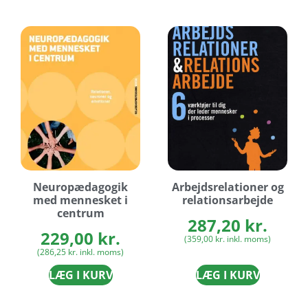
Neuropædagogik
Arbejdsrelationer og
med mennesket i
relationsarbejde
centrum
287,20
kr.
229,00
kr.
(
359,00
kr.
inkl. moms)
(
286,25
kr.
inkl. moms)
LÆG I KURV
LÆG I KURV