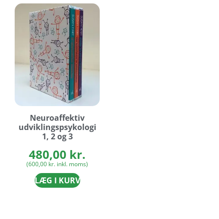
Neuroaffektiv
udviklingspsykologi
1, 2 og 3
480,00
kr.
(
600,00
kr.
inkl. moms)
LÆG I KURV