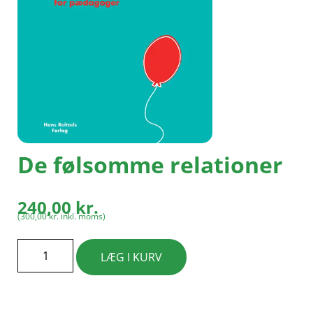
De følsomme relationer
240,00
kr.
(
300,00
kr.
inkl. moms)
LÆG I KURV