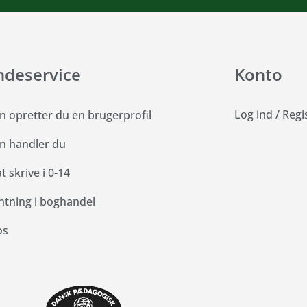
ndeservice
Konto
Log ind
/
Regi
n opretter du en brugerprofil
n handler du
 skrive i 0-14
ntning i boghandel
os