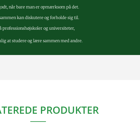
 godt, når bare man er opmærksom på det.
sammen kan diskutere og forholde sig til.
 professionshøjskoler og universiteter,
emlig at studere og lære sammen med andre.
ATEREDE PRODUKTER