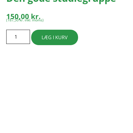
150,00
kr.
(
187,50
kr.
inkl. moms)
LÆG I KURV