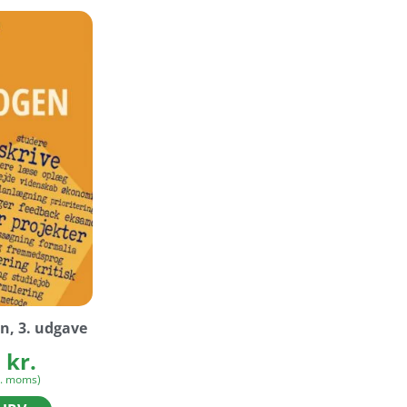
, 3. udgave
0
kr.
l. moms)