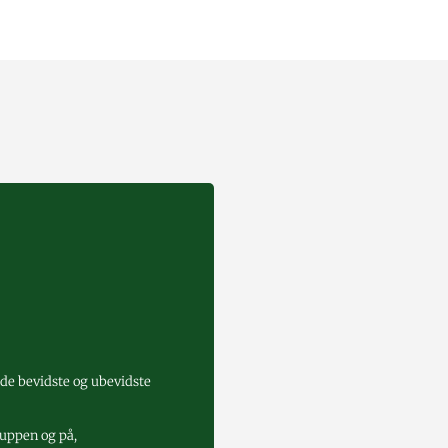
de bevidste og ubevidste
uppen og på,