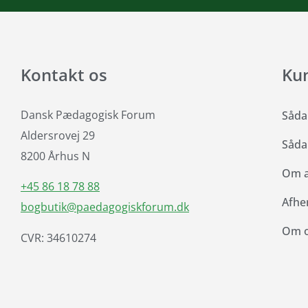
Kontakt os
Ku
Dansk Pædagogisk Forum
Såda
Aldersrovej 29
Såda
8200 Århus N
Om at
+45 86 18 78 88
Afhe
bogbutik@paedagogiskforum.dk
Om 
CVR: 34610274