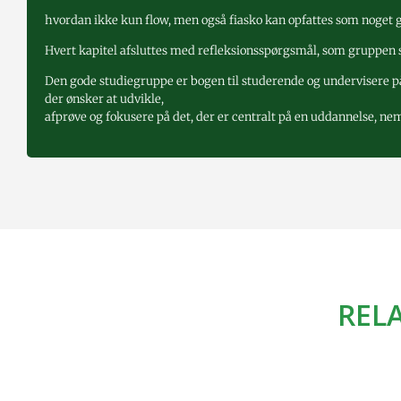
hvordan ikke kun flow, men også fiasko kan opfattes som noget
Hvert kapitel afsluttes med refleksionsspørgsmål, som gruppen 
Den gode studiegruppe er bogen til studerende og undervisere på
der ønsker at udvikle,
afprøve og fokusere på det, der er centralt på en uddannelse, n
REL