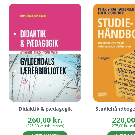
Didaktik & pædagogik
Studiehåndbogen
260,00
kr.
220,0
(
325,00
kr.
inkl. moms)
(
275,00
kr.
ink