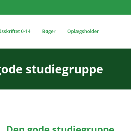
dsskriftet 0-14
Bøger
Oplægsholder
gode studiegruppe
Den gode studiegruppe