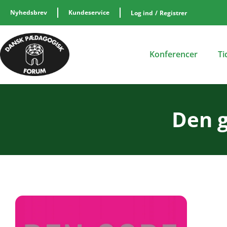
Nyhedsbrev
Kundeservice
Log ind
/
Registrer
Konferencer
Ti
Den 