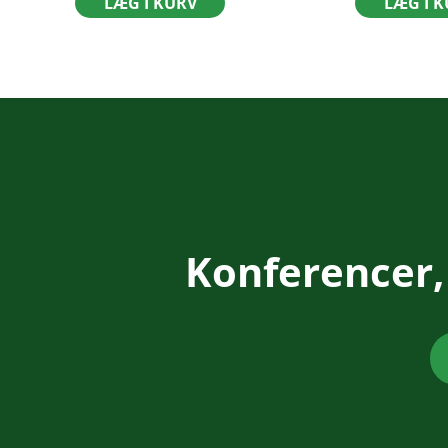
LÆG I KURV
LÆG I 
Konferencer,