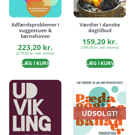
Adfærdsproblemer i
Værdier i danske
vuggestuen &
dagtilbud
børnehaven
159,20
kr.
223,20
kr.
(
199,00
kr.
inkl. moms)
(
279,00
kr.
inkl. moms)
LÆG I KURV
LÆG I KURV
UDSOLGT!