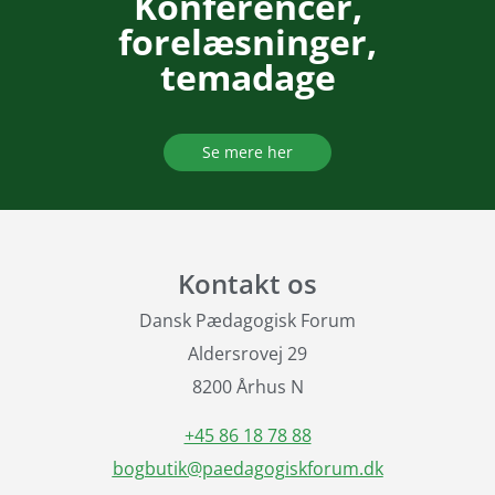
Konferencer,
forelæsninger,
temadage
Se mere her
Kontakt os
Dansk Pædagogisk Forum
Aldersrovej 29
8200 Århus N
+45 86 18 78 88
bogbutik@paedagogiskforum.dk