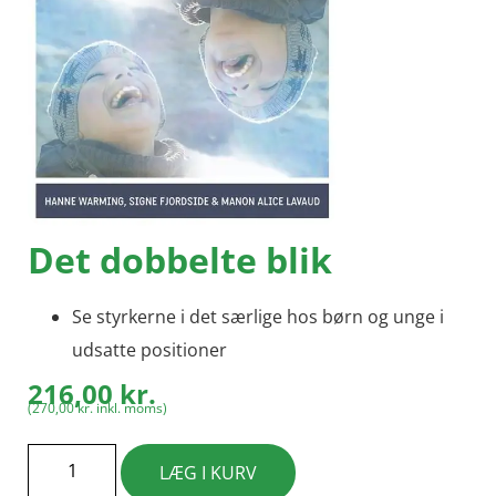
Det dobbelte blik
Se styrkerne i det særlige hos børn og unge i
udsatte positioner
216,00
kr.
(
270,00
kr.
inkl. moms)
LÆG I KURV