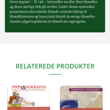
Hvert kapitel – 35 i alt – behandler en eller flere filosoffer
og deres særlige blik på verden. Under denne synsvinkel
præsenteres den enkelte filosofs centrale bidrag til
filosofihistorien og hans plads blandt de øvrige filosoffer.
Samlet udgør kapitlerne en filosofi om iagttagelse.
RELATEREDE PRODUKTER