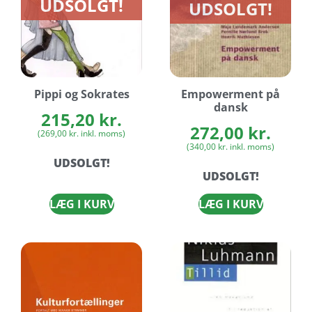
UDSOLGT!
UDSOLGT!
Pippi og Sokrates
Empowerment på
dansk
215,20
kr.
272,00
kr.
(
269,00
kr.
inkl. moms)
(
340,00
kr.
inkl. moms)
UDSOLGT!
UDSOLGT!
LÆG I KURV
LÆG I KURV