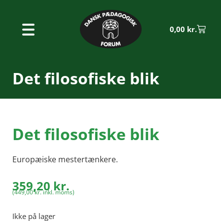
0,00
kr.
Det filosofiske blik
Det filosofiske blik
Europæiske mestertænkere.
359,20
kr.
(
449,00
kr.
inkl. moms)
Ikke på lager