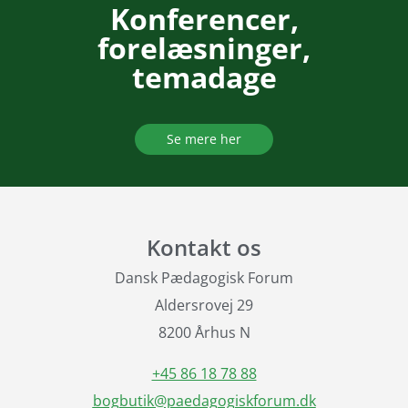
Konferencer,
forelæsninger,
temadage
Se mere her
Kontakt os
Dansk Pædagogisk Forum
Aldersrovej 29
8200 Århus N
+45 86 18 78 88
bogbutik@paedagogiskforum.dk