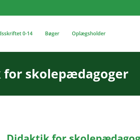
dsskriftet 0-14
Bøger
Oplægsholder
k for skolepædagoger
Didaktik for skolepædago