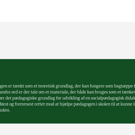
gen er tænkt som et teoretisk grundlag, der kan fungere som bagtæppe
dre ord er der tale om et materiale, der både kan bruges som et tænke
ær det pædagogiske grundlag for udvikling af en socialpædagogisk didakt
først og fremmest rettet mod at hjælpe pædagogen i skolen til at kunne 
kolen.