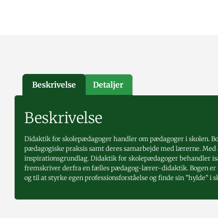
Beskrivelse
Detaljer
Beskrivelse
Didaktik for skolepædagoger handler om pædagoger i skolen. Bo
pædagogiske praksis samt deres samarbejde med lærerne. Med an
inspirationsgrundlag. Didaktik for skolepædagoger behandler is
fremskriver derfra en fælles pædagog-lærer-didaktik. Bogen er 
og til at styrke egen professionsforståelse og finde sin ”hylde” i s