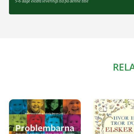
5-6 dage ekstra leverings tid på denne title
REL