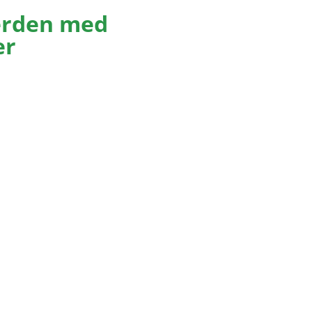
verden med
er