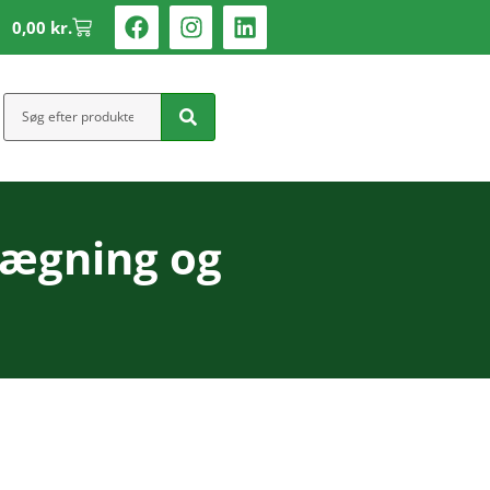
0,00
kr.
lægning og