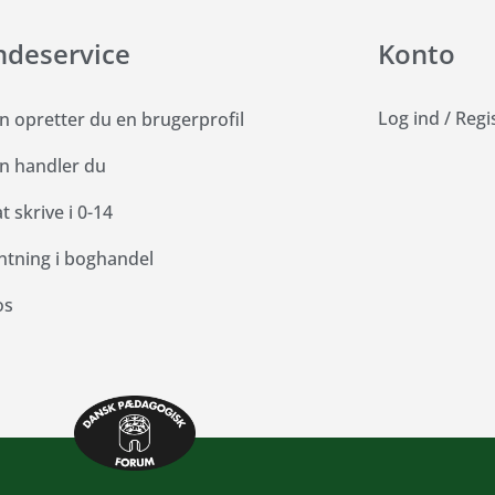
ndeservice
Konto
Log ind
/
Regi
n opretter du en brugerprofil
n handler du
 skrive i 0-14
ntning i boghandel
os