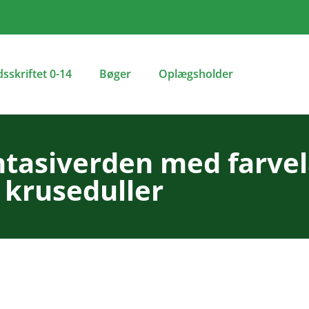
dsskriftet 0-14
Bøger
Oplægsholder
ntasiverden med farve
kruseduller