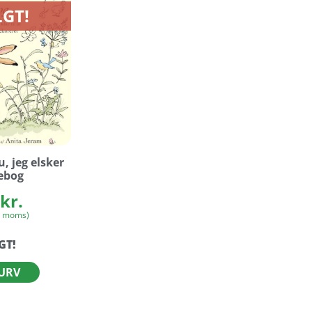
GT!
u, jeg elsker
ebog
kr.
. moms)
GT!
KURV