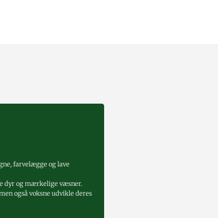
egne, farvelægge og lave
ge dyr og mærkelige væsner.
e, men også voksne udvikle deres