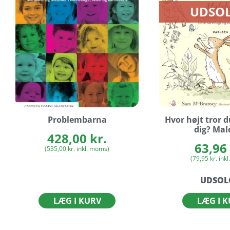
UDSOL
Problembarna
Hvor højt tror d
dig? Mal
428,00
kr.
63,96
(
535,00
kr.
inkl. moms)
(
79,95
kr.
inkl
UDSOL
LÆG I KURV
LÆG I 