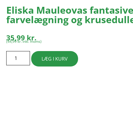
Eliska Mauleovas fantasi
farvelægning og krusedull
35,99
kr.
(
44,99
kr.
inkl. moms)
LÆG I KURV