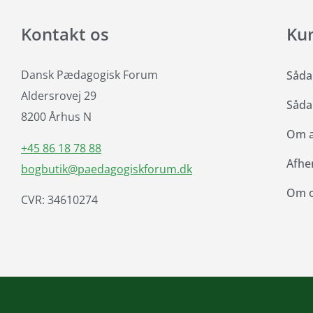
Kontakt os
Ku
Dansk Pædagogisk Forum
Såda
Aldersrovej 29
Såda
8200 Århus N
Om at
+45 86 18 78 88
Afhe
bogbutik@paedagogiskforum.dk
Om 
CVR: 34610274