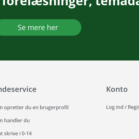
 forelæsninger, temad
Se mere her
ndeservice
Konto
Log ind
/
Regi
n opretter du en brugerprofil
n handler du
 skrive i 0-14