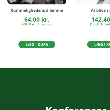
Rummelighedens dilemma
At blive si
64,00
kr.
142,4
(
80,00
kr.
inkl. moms)
(
178,00
kr.
ink
LÆG I KURV
LÆG I 