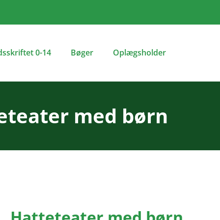
dsskriftet 0-14
Bøger
Oplægsholder
eteater med børn
Hatteteater med børn