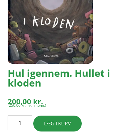
Hul igennem. Hullet i
kloden
200,00
kr.
(
250,00
kr.
inkl. moms)
LÆG I KURV