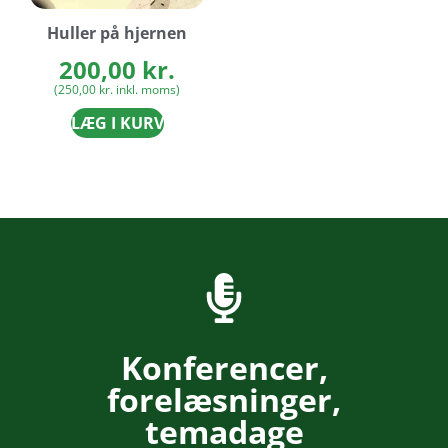
Huller på hjernen
200,00
kr.
(
250,00
kr.
inkl. moms)
LÆG I KURV
Konferencer,
forelæsninger,
temadage