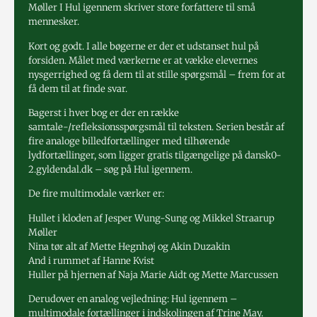
Møller I Hul igennem skriver store forfattere til små
mennesker.
Kort og godt. I alle bøgerne er der et udstanset hul på
forsiden. Målet med værkerne er at vække elevernes
nysgerrighed og få dem til at stille spørgsmål – frem for at
få dem til at finde svar.
Bagerst i hver bog er der en række
samtale-/refleksionsspørgsmål til teksten. Serien består af
fire analoge billedfortællinger med tilhørende
lydfortællinger, som ligger gratis tilgængelige på dansk0-
2.gyldendal.dk – søg på Hul igennem.
De fire multimodale værker er:
Hullet i kloden af Jesper Wung-Sung og Mikkel Straarup
Møller
Nina tør alt af Mette Hegnhøj og Akin Duzakin
And i rummet af Hanne Kvist
Huller på hjernen af Naja Marie Aidt og Mette Marcussen
Derudover en analog vejledning: Hul igennem –
multimodale fortællinger i indskolingen af Trine May.