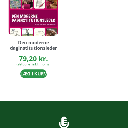
Den moderne
daginstitutionsleder
79,20
kr.
(
99,00
kr.
inkl. moms)
LÆG I KURV