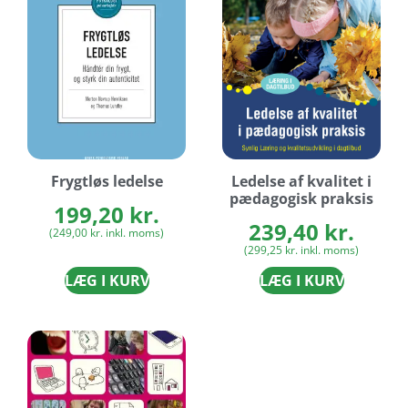
Frygtløs ledelse
Ledelse af kvalitet i
pædagogisk praksis
199,20
kr.
239,40
kr.
(
249,00
kr.
inkl. moms)
(
299,25
kr.
inkl. moms)
LÆG I KURV
LÆG I KURV