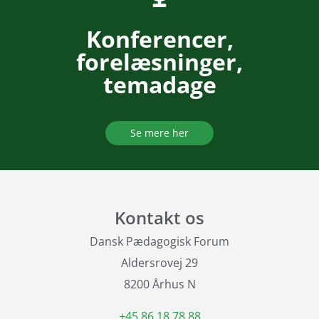
Konferencer,
forelæsninger,
temadage
Se mere her
Kontakt os
Dansk Pædagogisk Forum
Aldersrovej 29
8200 Århus N
+45 86 18 78 88