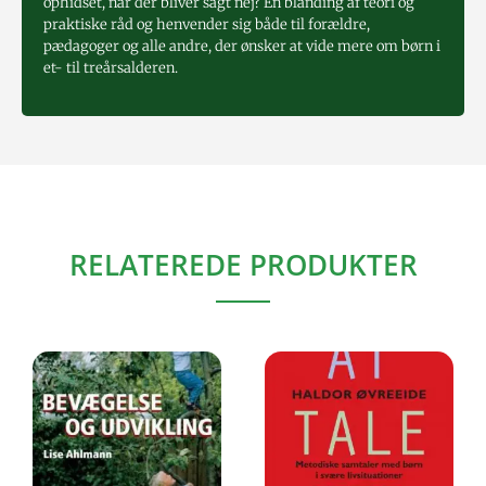
ophidset, når der bliver sagt nej? En blanding af teori og
praktiske råd og henvender sig både til forældre,
pædagoger og alle andre, der ønsker at vide mere om børn i
et- til treårsalderen.
RELATEREDE PRODUKTER