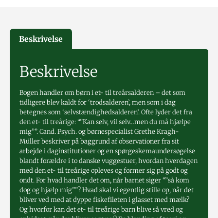
Beskrivelse
Beskrivelse
Bogen handler om børn i et- til treårsalderen – det som
tidligere blev kaldt for ‘trodsalderen’, men som i dag
betegnes som ‘selvstændighedsalderen’. Ofte lyder det fra
den et- til treårige: “”Kan selv, vil selv…men du må hjælpe
mig””. Cand. Psych. og børnespecialist Grethe Kragh-
Müller beskriver på baggrund af observationer fra sit
arbejde i daginstitutioner og en spørgeskemaundersøgelse
blandt forældre i to danske vuggestuer, hvordan hverdagen
med den et- til treårige opleves og former sig på godt og
ondt. For hvad handler det om, når barnet siger “”så kom
dog og hjælp mig””? Hvad skal vi egentlig stille op, når det
bliver ved med at dyppe fiskefileten i glasset med mælk?
Og hvorfor kan det et- til treårige barn blive så vred og