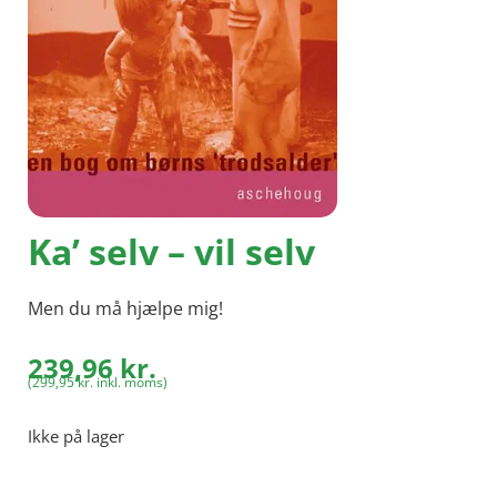
Ka’ selv – vil selv
Men du må hjælpe mig!
239,96
kr.
(
299,95
kr.
inkl. moms)
Ikke på lager