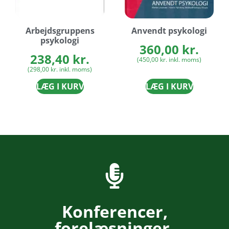
Arbejdsgruppens
Anvendt psykologi
psykologi
360,00
kr.
238,40
kr.
(
450,00
kr.
inkl. moms)
(
298,00
kr.
inkl. moms)
LÆG I KURV
LÆG I KURV
Konferencer,
forelæsninger,