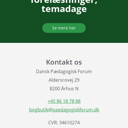
temadage
Se mere her
Kontakt os
Dansk Pædagogisk Forum
Aldersrovej 29
8200 Århus N
+45 86 18 78 88
bogbutik@paedagogiskforum.dk
CVR: 34610274