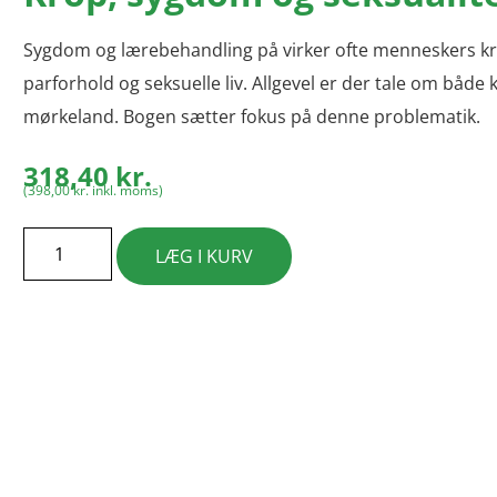
Sygdom og lærebehandling på virker ofte menneskers kr
parforhold og seksuelle liv. Allgevel er der tale om både 
mørkeland. Bogen sætter fokus på denne problematik.
318,40
kr.
(
398,00
kr.
inkl. moms)
LÆG I KURV