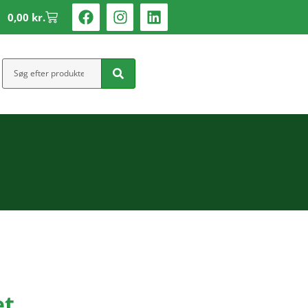
0,00
kr.
et