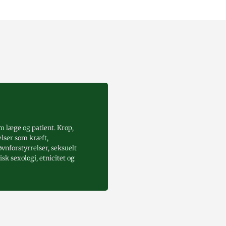
m læge og patient. Krop,
elser som kræft,
vnforstyrrelser, seksuelt
k sexologi, etnicitet og