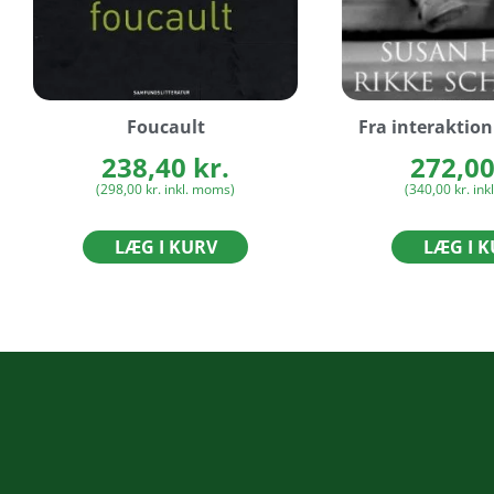
Foucault
Fra interaktion 
238,40
kr.
272,0
(
298,00
kr.
inkl. moms)
(
340,00
kr.
ink
LÆG I KURV
LÆG I 