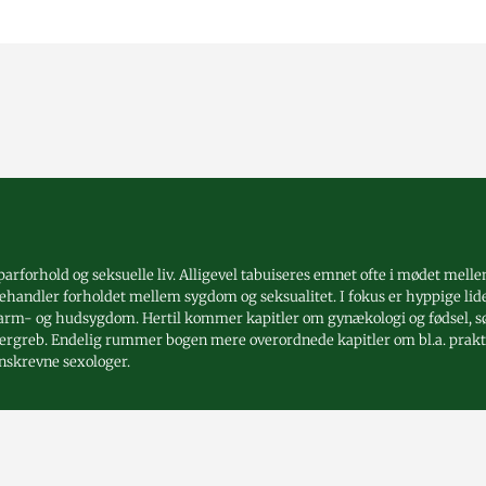
arforhold og seksuelle liv. Alligevel tabuiseres emnet ofte i mødet melle
 behandler forholdet mellem sygdom og seksualitet. I fokus er hyppige lid
 tarm- og hudsygdom. Hertil kommer kapitler om gynækologi og fødsel, sø
greb. Endelig rummer bogen mere overordnede kapitler om bl.a. praktis
anskrevne sexologer.