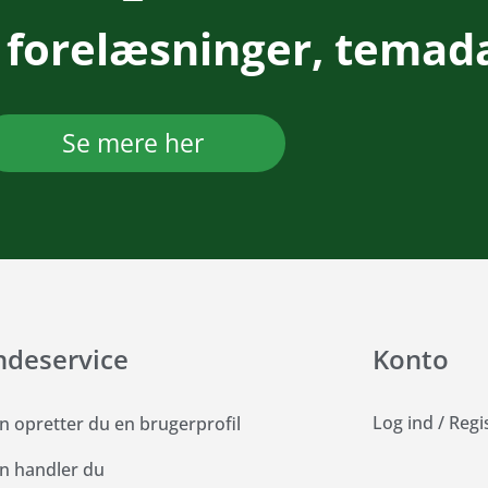
 forelæsninger, temad
Se mere her
ndeservice
Konto
Log ind
/
Regi
n opretter du en brugerprofil
n handler du