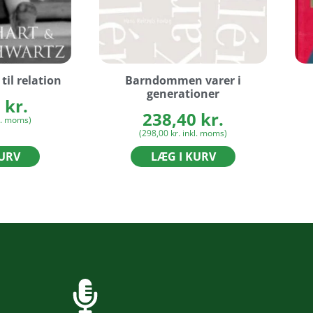
til relation
Barndommen varer i
generationer
0
kr.
238,40
kr.
l. moms)
(
298,00
kr.
inkl. moms)
KURV
LÆG I KURV