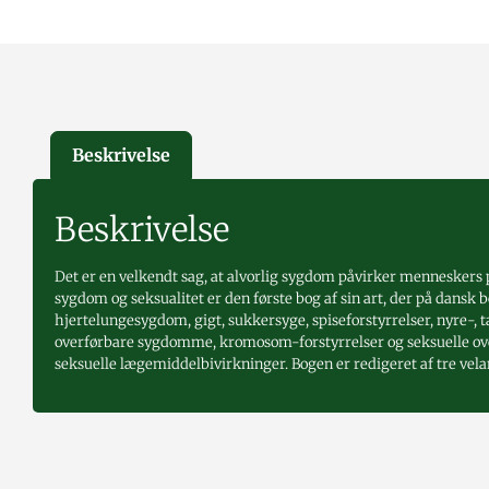
Beskrivelse
Beskrivelse
Det er en velkendt sag, at alvorlig sygdom påvirker menneskers p
sygdom og seksualitet er den første bog af sin art, der på dansk
hjertelungesygdom, gigt, sukkersyge, spiseforstyrrelser, nyre-,
overførbare sygdomme, kromosom-forstyrrelser og seksuelle over
seksuelle lægemiddelbivirkninger. Bogen er redigeret af tre vel