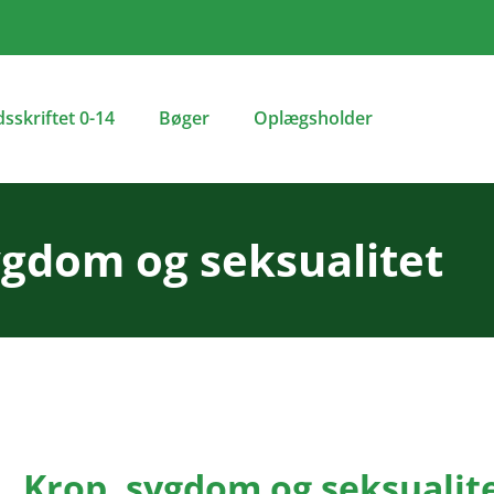
dsskriftet 0-14
Bøger
Oplægsholder
ygdom og seksualitet
Krop, sygdom og seksualit