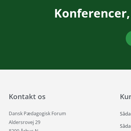
Konferencer,
Kontakt os
Ku
Dansk Pædagogisk Forum
Såda
Aldersrovej 29
Såda