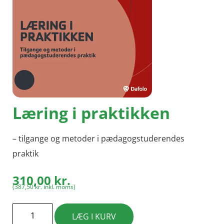
Læring i praktikken
– tilgange og metoder i pædagogstuderendes
praktik
310,00
kr.
(
387,50
kr.
inkl. moms)
LÆG I KURV