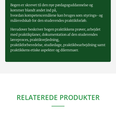
Bogen er skrevet til den nye pædagoguddannelse og
kommer blandt andet ind på,
hvordan kompetencemålene kan bruges som styrings- og
måleredskab for den studerendes praktikforløb.
Herudover beskriver bogen praktikkens prøver, arbejdet
med praktikplaner, dokumentation af den studerendes
læreproces, praktikvejledning,
praktikforberedelse, studiedage, praktikbearbejdning samt
praktikkens etiske aspekter og dilemmaer.
RELATEREDE PRODUKTER