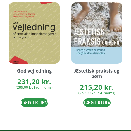
God vejledning
Æstetisk praksis og
børn
231,20
kr.
215,20
kr.
(
289,00
kr.
inkl. moms)
(
269,00
kr.
inkl. moms)
LÆG I KURV
LÆG I KURV