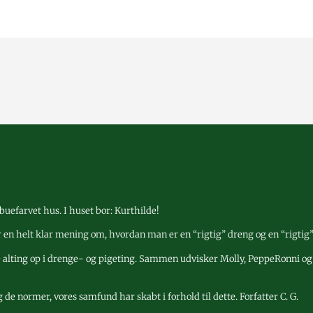
buefarvet hus. I huset bor: Kurthilde!
r en helt klar mening om, hvordan man er en “rigtig” dreng og en “rigtig”
le alting op i drenge- og pigeting. Sammen udvisker Molly, PeppeRonni o
e normer, vores samfund har skabt i forhold til dette. Forfatter C. G.