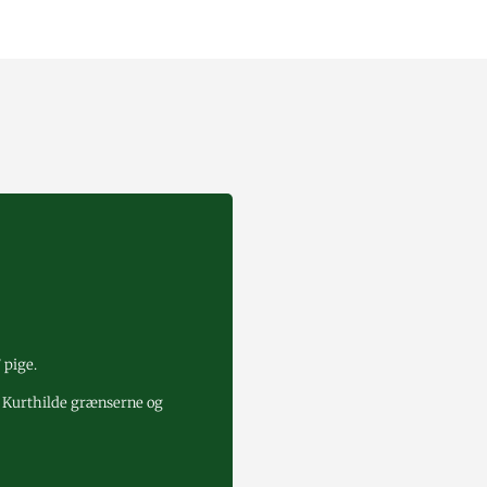
 pige.
g Kurthilde grænserne og