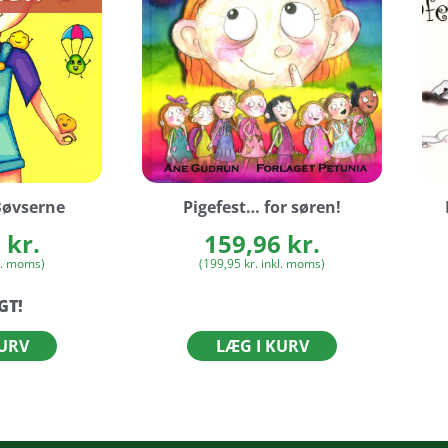
Bøvserne
Pigefest… for søren!
6
kr.
159,96
kr.
l. moms)
(
199,95
kr.
inkl. moms)
GT!
KURV
LÆG I KURV