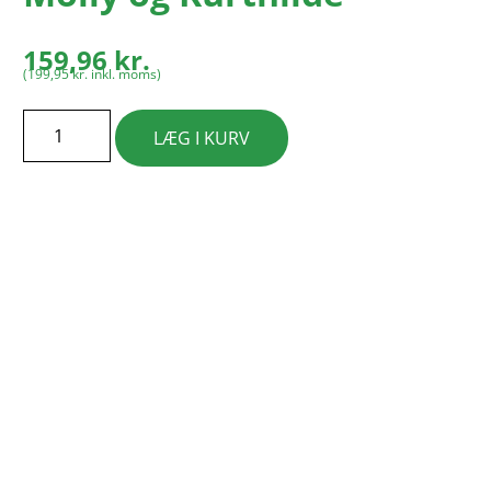
159,96
kr.
(
199,95
kr.
inkl. moms)
LÆG I KURV