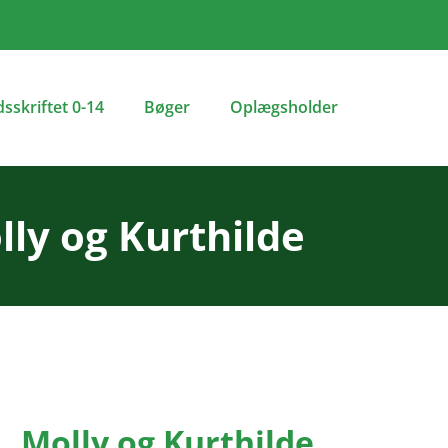
dsskriftet 0-14
Bøger
Oplægsholder
lly og Kurthilde
Molly og Kurthilde