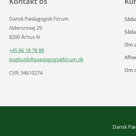
Kontakt os
Ku
Dansk Pædagogisk Forum
Såda
Aldersrovej 29
Såda
8200 Århus N
Om at
+45 86 18 78 88
Afhe
bogbutik@paedagogiskforum.dk
Om 
CVR: 34610274
Dansk Pæd