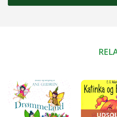
REL
UDSOL