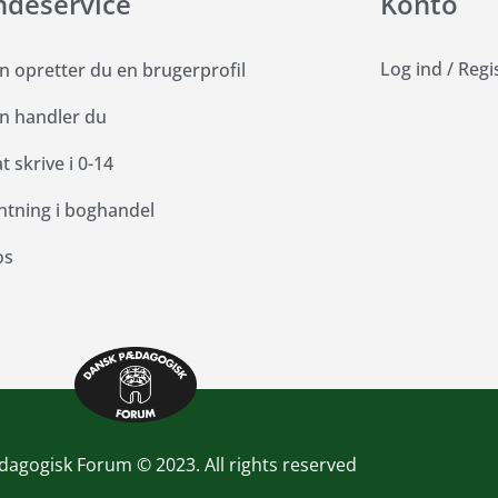
ndeservice
Konto
Log ind
/
Regi
n opretter du en brugerprofil
n handler du
 skrive i 0-14
ntning i boghandel
os
agogisk Forum © 2023. All rights reserved