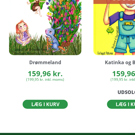
Drømmeland
Katinka og 
159,96
kr.
159,9
(
199,95
kr.
inkl. moms)
(
199,95
kr.
ink
UDSOL
LÆG I KURV
LÆG I 