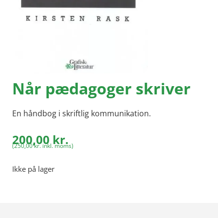
Når pædagoger skriver
En håndbog i skriftlig kommunikation.
200,00
kr.
(
250,00
kr.
inkl. moms)
Ikke på lager