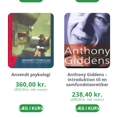
Anvendt psykologi
Anthony Giddens –
introduktion til en
360,00
kr.
samfundsteoretiker
(
450,00
kr.
inkl. moms)
238,40
kr.
(
298,00
kr.
inkl. moms)
LÆG I KURV
LÆG I KURV