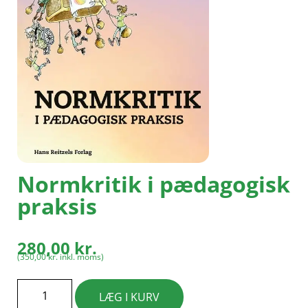
Normkritik i pædagogisk
praksis
280,00
kr.
(
350,00
kr.
inkl. moms)
LÆG I KURV