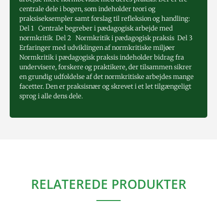
centrale dele i bogen, som indeholder teori og
praksiseksempler samt forslag til refleksion og handling:
Del 1 Centrale begreber i pædagogisk arbejde med
normkritik Del 2 Normkritik i pædagogisk praksis Del 3
Erfaringer med udviklingen af normkritiske miljøer
Normkritik i pædagogisk praksis indeholder bidrag fra
undervisere, forskere og praktikere, der tilsammen sikrer
en grundig udfoldelse af det normkritiske arbejdes mange
facetter. Den er praksisnær og skrevet i et let tilgængeligt
sprog i alle dens dele.
RELATEREDE PRODUKTER