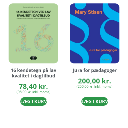
16 kendetegn på lav
Jura for pædagoger
kvalitet i dagtilbud
200,00
kr.
78,40
kr.
(
250,00
kr.
inkl. moms)
(
98,00
kr.
inkl. moms)
LÆG I KURV
LÆG I KURV