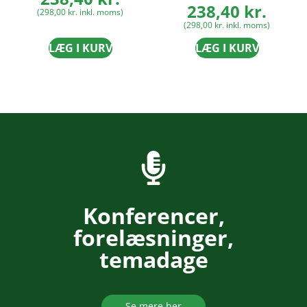
238,40
kr.
(
298,00
kr.
inkl. moms)
(
298,00
kr.
inkl. moms)
LÆG I KURV
LÆG I KURV
Konferencer,
forelæsninger,
temadage
Se mere her