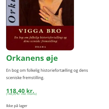
Orkanens øje
En bog om folkelig historiefortælling og dens
sceniske fremstilling.
118,40
kr.
(
148,00
kr.
inkl. moms)
Ikke på lager