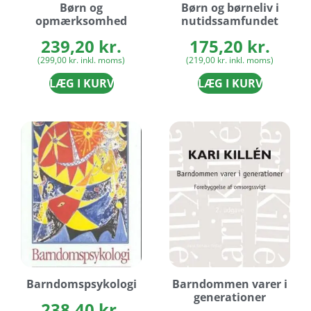
Børn og
Børn og børneliv i
opmærksomhed
nutidssamfundet
239,20
kr.
175,20
kr.
(
299,00
kr.
inkl. moms)
(
219,00
kr.
inkl. moms)
LÆG I KURV
LÆG I KURV
Barndomspsykologi
Barndommen varer i
generationer
238,40
kr.