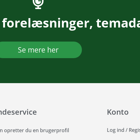
 forelæsninger, temad
Se mere her
ndeservice
Konto
Log ind
/
Regi
n opretter du en brugerprofil