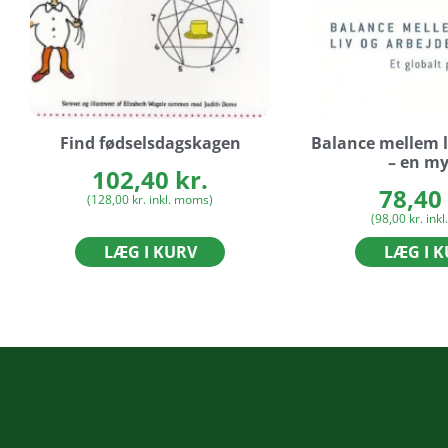
Find fødselsdagskagen
Balance mellem l
– en my
102,40
kr.
78,40
(
128,00
kr.
inkl. moms)
(
98,00
kr.
inkl
LÆG I KURV
LÆG I 