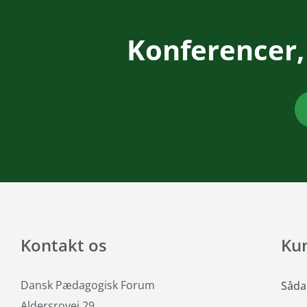
Konferencer,
Kontakt os
Ku
Dansk Pædagogisk Forum
Såda
Aldersrovej 29