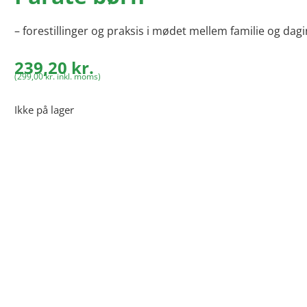
– forestillinger og praksis i mødet mellem familie og dagi
239,20
kr.
(
299,00
kr.
inkl. moms)
Ikke på lager