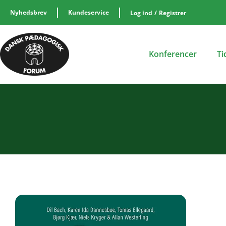
Nyhedsbrev
Kundeservice
Log ind
/
Registrer
Konferencer
Ti