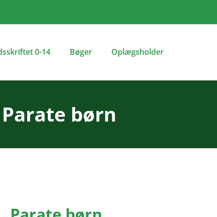
dsskriftet 0-14
Bøger
Oplægsholder
Parate børn
Parate børn