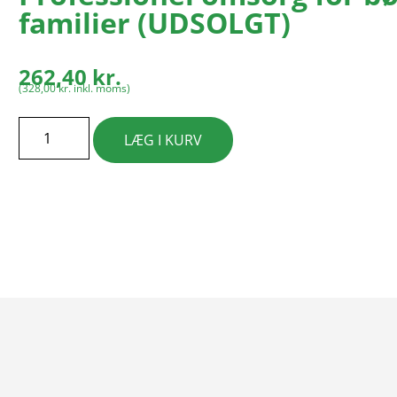
familier (UDSOLGT)
262,40
kr.
(
328,00
kr.
inkl. moms)
LÆG I KURV