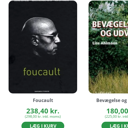
Foucault
Bevægelse og 
238,40
kr.
180,0
(
298,00
kr.
inkl. moms)
(
225,00
kr.
ink
LÆG I KURV
LÆG I 