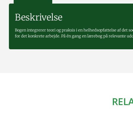
Beskrivelse
Bogen integrerer teori og praksis i en helhedsopfattelse af det s
for det konkrete arbejde. På én gang en lærebog på relevante udd
REL