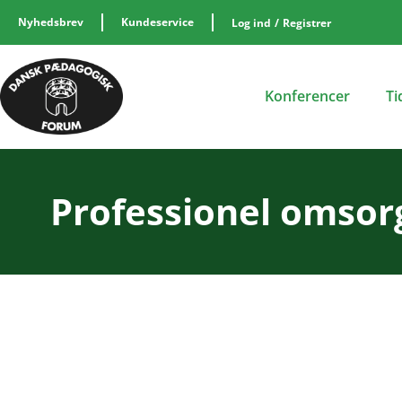
Nyhedsbrev
Kundeservice
Log ind
/
Registrer
Konferencer
Ti
Professionel omsorg