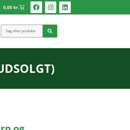
0,00
kr.
 (UDSOLGT)
ørn og