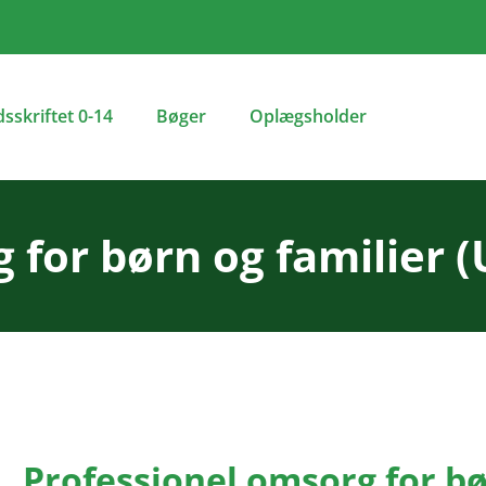
dsskriftet 0-14
Bøger
Oplægsholder
 for børn og familier
Professionel omsorg for b