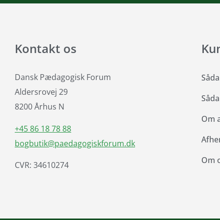
Kontakt os
Ku
Dansk Pædagogisk Forum
Såda
Aldersrovej 29
Såda
8200 Århus N
Om at
+45 86 18 78 88
Afhe
bogbutik@paedagogiskforum.dk
Om 
CVR: 34610274