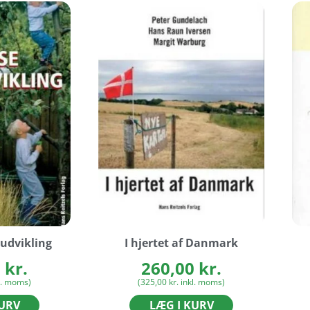
udvikling
I hjertet af Danmark
0
kr.
260,00
kr.
l. moms)
(
325,00
kr.
inkl. moms)
KURV
LÆG I KURV