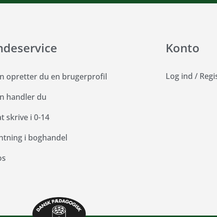
ndeservice
Konto
Log ind
/
Regi
n opretter du en brugerprofil
n handler du
 skrive i 0-14
ntning i boghandel
os