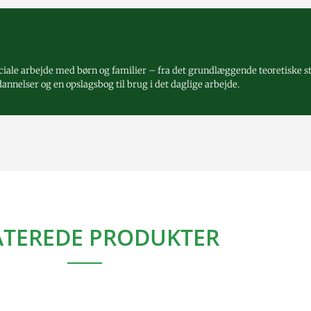
ociale arbejde med børn og familier – fra det grundlæggende teoretiske sto
annelser og en opslagsbog til brug i det daglige arbejde.
ATEREDE PRODUKTER