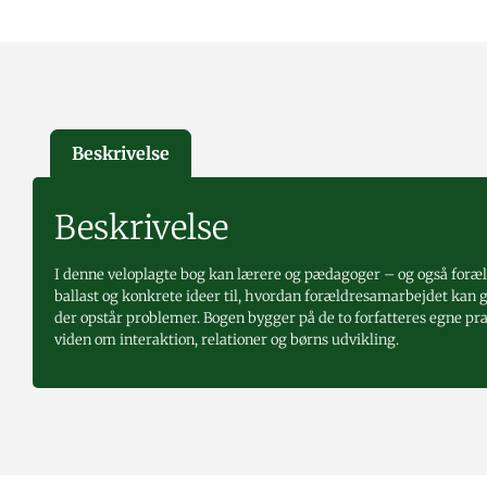
Beskrivelse
Beskrivelse
I denne veloplagte bog kan lærere og pædagoger – og også foræl
ballast og konkrete ideer til, hvordan forældresamarbejdet kan gø
der opstår problemer. Bogen bygger på de to forfatteres egne p
viden om interaktion, relationer og børns udvikling.