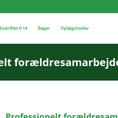
dsskriftet 0-14
Bøger
Oplægsholder
elt forældresamarbejd
Professionelt forældresa