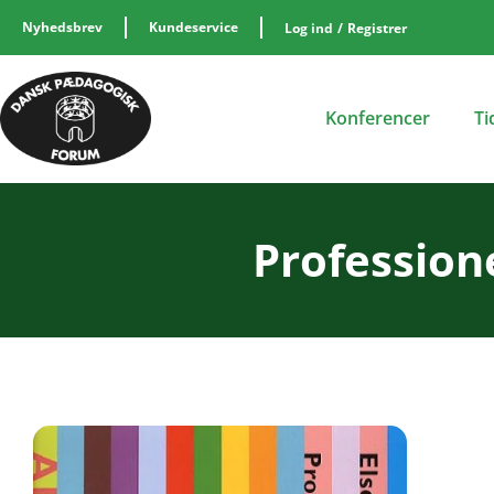
Nyhedsbrev
Kundeservice
Log ind
/
Registrer
Konferencer
Ti
Profession