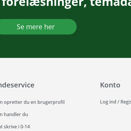
 forelæsninger, temad
Se mere her
ndeservice
Konto
Log ind
/
Regi
n opretter du en brugerprofil
n handler du
 skrive i 0-14