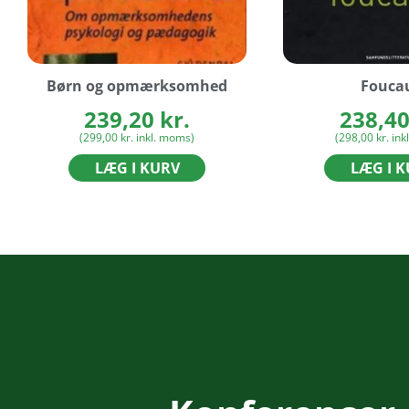
Børn og opmærksomhed
Foucau
239,20
kr.
238,4
(
299,00
kr.
inkl. moms)
(
298,00
kr.
ink
LÆG I KURV
LÆG I 