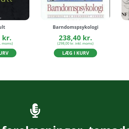
lt
Barndomspsykologi
0
kr.
238,40
kr.
l. moms)
(
298,00
kr.
inkl. moms)
KURV
LÆG I KURV