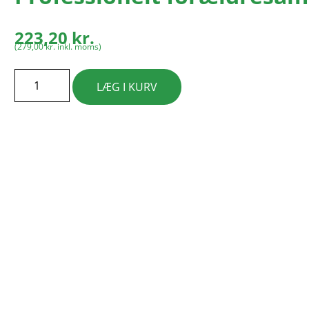
223,20
kr.
(
279,00
kr.
inkl. moms)
LÆG I KURV