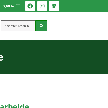
0,00
kr.
e
marbejde