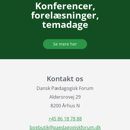
Konferencer,
forelæsninger,
temadage
Se mere her
Kontakt os
Dansk Pædagogisk Forum
Aldersrovej 29
8200 Århus N
+45 86 18 78 88
bogbutik@paedagogiskforum.dk