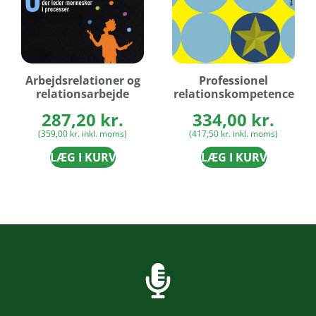
Arbejdsrelationer og
Professionel
relationsarbejde
relationskompetence
287,20
kr.
334,00
kr.
(
359,00
kr.
inkl. moms)
(
417,50
kr.
inkl. moms)
LÆG I KURV
LÆG I KURV