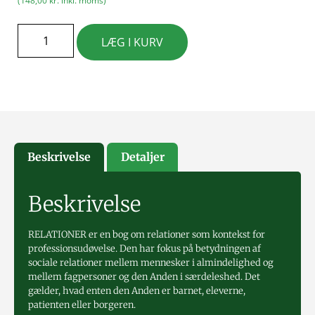
(
148,00
kr.
inkl. moms)
LÆG I KURV
Beskrivelse
Detaljer
Beskrivelse
RELATIONER er en bog om relationer som kontekst for
professionsudøvelse. Den har fokus på betydningen af
sociale relationer mellem mennesker i almindelighed og
mellem fagpersoner og den Anden i særdeleshed. Det
gælder, hvad enten den Anden er barnet, eleverne,
patienten eller borgeren.