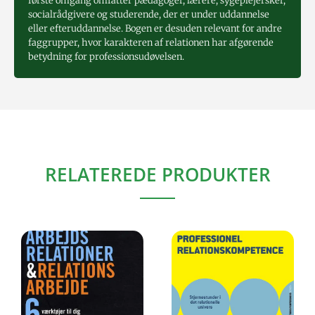
første omgang omfatter pædagoger, lærere, sygeplejersker,
socialrådgivere og studerende, der er under uddannelse
eller efteruddannelse. Bogen er desuden relevant for andre
faggrupper, hvor karakteren af relationen har afgørende
betydning for professionsudøvelsen.
RELATEREDE PRODUKTER