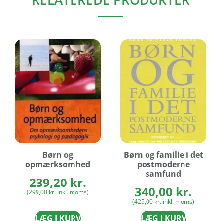
RELATEREDE PRODUKTER
Børn og
Børn og familie i det
opmærksomhed
postmoderne
samfund
239,20
kr.
340,00
kr.
(
299,00
kr.
inkl. moms)
(
425,00
kr.
inkl. moms)
LÆG I KURV
LÆG I KURV