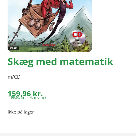
Skæg med matematik
m/CD
159,96
kr.
(
199,95
kr.
inkl. moms)
Ikke på lager