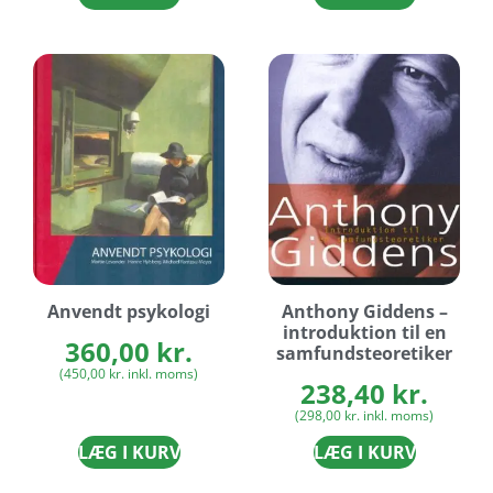
Anvendt psykologi
Anthony Giddens –
introduktion til en
360,00
kr.
samfundsteoretiker
(
450,00
kr.
inkl. moms)
238,40
kr.
(
298,00
kr.
inkl. moms)
LÆG I KURV
LÆG I KURV