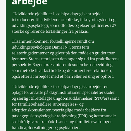
arbejde
“Udviklende øjeblikke i socialpædagogisk arbejde”
introducerer til udviklende øjeblikke, tilknytningsteori og
udviklingspsykologi, som udfoldes og eksemplificeres i 27
stærke og rørende fortællinger fra praksis.
Tilsammen kommer fortællingerne rundt om
udviklingspsykologen Daniel N. Sterns fem
relateringsdomæner og giver på den måde en guidet tour
igennem Sterns teori, som den tager sig ud fra praktikerens
perspektiv. Bogen præsenterer desuden børnebevidning
som metode til at fastholde og dokumentere relationen,
også efter at arbejdet med et barn eller en ung er ophørt.
“Udviklende øjeblikke i socialpædagogisk arbejde”
er
oplagt for ansatte på døgninstitutioner, specialefterskoler
og særligt tilrettelagte ungdomsuddannelser (STU’er) samt
for familiebehandlere, anbringelses- og
adoptionskonsulenter, tværfaglige medarbejdere fra
pædagogisk psykologisk rådgivning (PPR) og kommunale
socialrådgivere fra både børne- og familieforvaltninger,
handicapforvaltninger og psykiatrien.