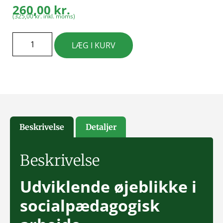
260,00
kr.
(
325,00
kr.
inkl. moms)
LÆG I KURV
Beskrivelse
Detaljer
Beskrivelse
Udviklende øjeblikke i
socialpædagogisk