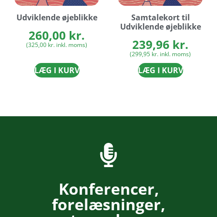
Udviklende øjeblikke
Samtalekort til
Udviklende øjeblikke
260,00
kr.
239,96
kr.
(
325,00
kr.
inkl. moms)
(
299,95
kr.
inkl. moms)
LÆG I KURV
LÆG I KURV
Konferencer,
forelæsninger,