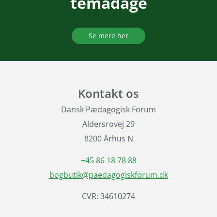
temadage
Se mere her
Kontakt os
Dansk Pædagogisk Forum
Aldersrovej 29
8200 Århus N
+45 86 18 78 88
bogbutik@paedagogiskforum.dk
CVR: 34610274