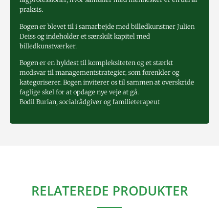
praksis.
Bogen er blevet til i samarbejde med billedkunstner Julien
Deiss og indeholder et særskilt kapitel med
billedkunstværker.
Bogen er en hyldest til kompleksiteten og et stærkt
modsvar til managementstrategier, som forenkler og
kategoriserer. Bogen inviterer os til sammen at overskride
faglige skel for at opdage nye veje at gå.
Bodil Burian, socialrådgiver og familieterapeut
RELATEREDE PRODUKTER