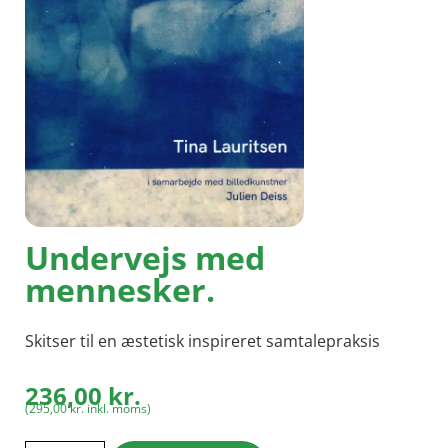
Undervejs med
mennesker.
Skitser til en æstetisk inspireret samtalepraksis
236,00
kr.
(
295,00
kr.
inkl. moms)