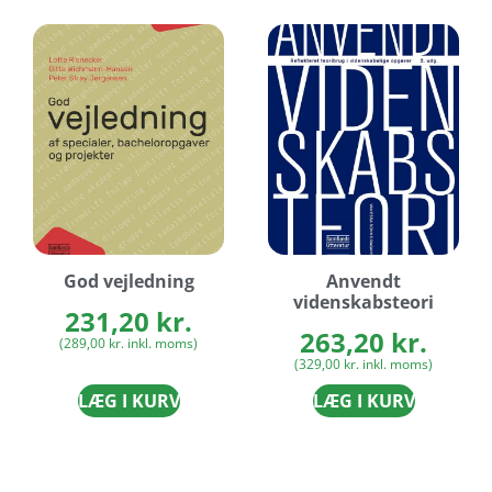
God vejledning
Anvendt
videnskabsteori
231,20
kr.
263,20
kr.
(
289,00
kr.
inkl. moms)
(
329,00
kr.
inkl. moms)
LÆG I KURV
LÆG I KURV